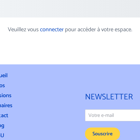
Veuillez vous
connecter
pour accéder à votre espace.
ueil
fos
NEWSLETTER
sions
naires
E
tact
m
a
og
i
Souscrire
GU
l