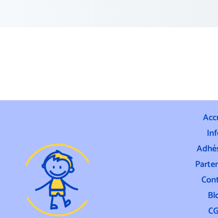
Acc
In
Adhé
Parte
Con
Bl
C